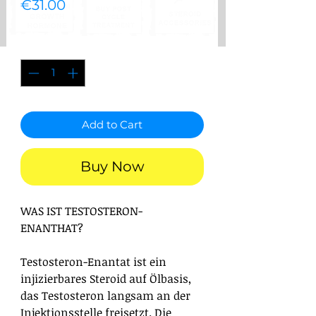
Price
€31.00
Quantity
*
Add to Cart
Buy Now
WAS IST TESTOSTERON-
ENANTHAT?
Testosteron-Enantat ist ein
injizierbares Steroid auf Ölbasis,
das Testosteron langsam an der
Injektionsstelle freisetzt. Die