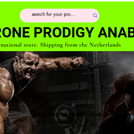
ONE PRODIGY ANAB
rnational store. Shipping from the Netherlands
Testosterone Prodigy Anabolic
steroide kaufen