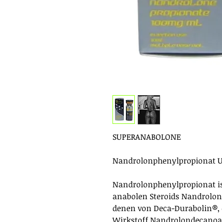
SUPERANABOLONE
Nandrolonphenylpropionat U.
Nandrolonphenylpropionat ist
anabolen Steroids Nandrolon.
denen von Deca-Durabolin®,
Wirkstoff Nandrolondecanoa