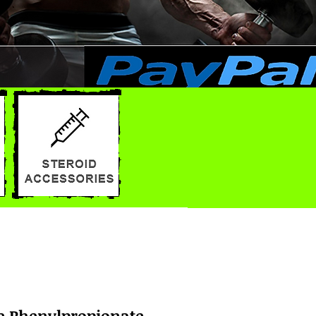
 Phenylpropionate