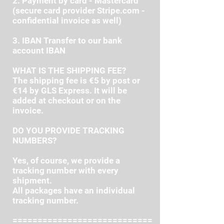
2. Payment by card - Mastercard
(secure card provider Stripe.com -
confidential invoice as well)
3. IBAN Transfer to our bank
account IBAN
WHAT IS THE SHIPPING FEE?
​The shipping fee is €5 by post or
€14 by GLS Express. It will be
added at checkout or on the
invoice.
DO YOU PROVIDE TRACKING
NUMBERS?
Yes, of course, we provide a
tracking number with every
shipment.
All packages have an individual
tracking number.
============================