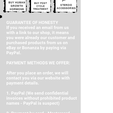
GUARANTEE OF HONESTY
If you received an email from us
with a link to our shop, it means
you were already our customer and
purchased products from us on
eBay or Bonanza by paying via
PayPal.
PAYMENT METHODS WE OFFER:
After you place an order, we will
contact you via our website with
payment details.
1. PayPal (We send confidential
invoices without prohibited product
names - PayPal is suspect)